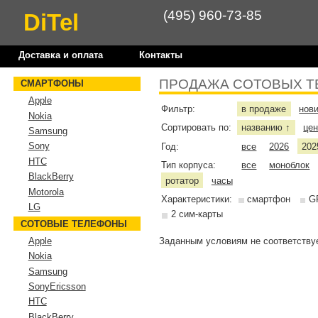
(495) 960-73-85
DiTel
Доставка и оплата
Контакты
ПРОДАЖА СОТОВЫХ Т
СМАРТФОНЫ
Apple
Фильтр:
в продаже
нов
Nokia
Сортировать по:
названию
це
↑
Samsung
Sony
Год:
все
2026
202
HTC
Тип корпуса:
все
моноблок
BlackBerry
ротатор
часы
Motorola
Характеристики:
смартфон
G
LG
2 сим-карты
СОТОВЫЕ ТЕЛЕФОНЫ
Заданным условиям не соответствуе
Apple
Nokia
Samsung
SonyEricsson
HTC
BlackBerry