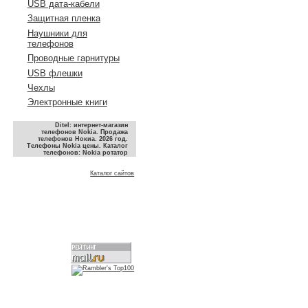
USB дата-кабели
Защитная пленка
Наушники для
телефонов
Проводные гарнитуры
USB флешки
Чехлы
Электронные книги
Ditel: интернет-магазин
телефонов Nokia. Продажа
телефонов Нокиа. 2026 год.
Телефоны Nokia цены. Каталог
телефонов: Nokia ротатор
Каталог сайтов