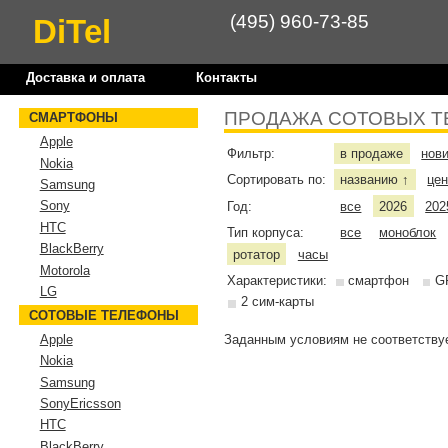
(495) 960-73-85
DiTel
Доставка и оплата
Контакты
ПРОДАЖА СОТОВЫХ Т
СМАРТФОНЫ
Apple
Фильтр:
в продаже
нов
Nokia
Сортировать по:
названию
це
↑
Samsung
Sony
Год:
все
2026
202
HTC
Тип корпуса:
все
моноблок
BlackBerry
ротатор
часы
Motorola
Характеристики:
смартфон
G
LG
2 сим-карты
СОТОВЫЕ ТЕЛЕФОНЫ
Заданным условиям не соответствуе
Apple
Nokia
Samsung
SonyEricsson
HTC
BlackBerry