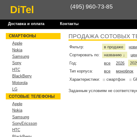
(495) 960-73-85
DiTel
Доставка и оплата
Контакты
ПРОДАЖА СОТОВЫХ Т
СМАРТФОНЫ
Apple
Фильтр:
в продаже
нов
Nokia
Сортировать по:
названию
це
↓
Samsung
Sony
Год:
все
2026
202
HTC
Тип корпуса:
все
моноблок
BlackBerry
Характеристики:
смартфон
G
Motorola
LG
Заданным условиям не соответствуе
СОТОВЫЕ ТЕЛЕФОНЫ
Apple
Nokia
Samsung
SonyEricsson
HTC
BlackBerry