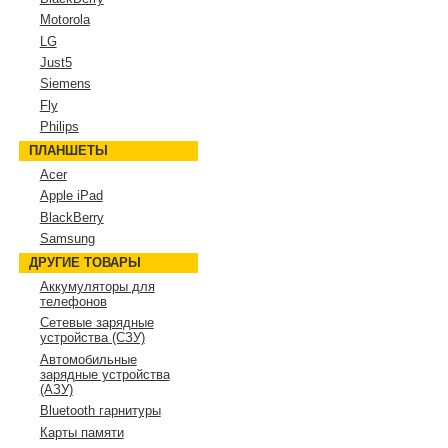
Motorola
LG
Just5
Siemens
Fly
Philips
ПЛАНШЕТЫ
Acer
Apple iPad
BlackBerry
Samsung
ДРУГИЕ ТОВАРЫ
Аккумуляторы для
телефонов
Сетевые зарядные
устройства (СЗУ)
Автомобильные
зарядные устройства
(АЗУ)
Bluetooth гарнитуры
Карты памяти