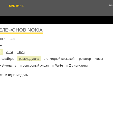
корзина
Di
ЕЛЕФОНОВ NOKIA
инки
все
не
5
2024
2023
слайдер
раскладушка
с откидной крышкой
ротатор
часы
PS-модуль
сенсорный экран
Wi-Fi
2 сим-карты
т ни одна модель.