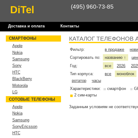
(495) 960-73-85
DiTel
Доставка и оплата
Контакты
КАТАЛОГ ТЕЛЕФОНОВ 
СМАРТФОНЫ
Apple
Фильтр:
в продаже
нов
Nokia
Сортировать по:
названию
це
↑
Samsung
Sony
Год:
все
2026
202
HTC
Тип корпуса:
все
моноблок
BlackBerry
ротатор
часы
Motorola
Характеристики:
смартфон
G
LG
2 сим-карты
СОТОВЫЕ ТЕЛЕФОНЫ
Заданным условиям не соответствуе
Apple
Nokia
Samsung
SonyEricsson
HTC