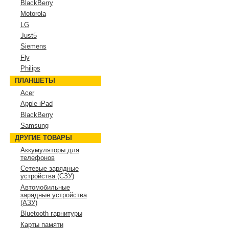
BlackBerry
Motorola
LG
Just5
Siemens
Fly
Philips
ПЛАНШЕТЫ
Acer
Apple iPad
BlackBerry
Samsung
ДРУГИЕ ТОВАРЫ
Аккумуляторы для
телефонов
Сетевые зарядные
устройства (СЗУ)
Автомобильные
зарядные устройства
(АЗУ)
Bluetooth гарнитуры
Карты памяти