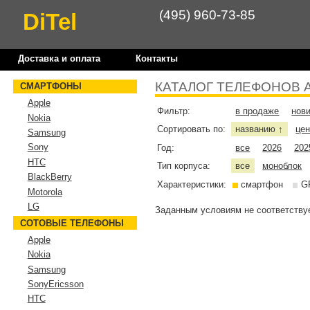
(495) 960-73-85
DiTel
Доставка и оплата
Контакты
КАТАЛОГ ТЕЛЕФОНОВ 
СМАРТФОНЫ
Apple
Фильтр:
в продаже
нов
Nokia
Сортировать по:
названию
це
↑
Samsung
Sony
Год:
все
2026
202
HTC
Тип корпуса:
все
моноблок
BlackBerry
Характеристики:
смартфон
G
Motorola
LG
Заданным условиям не соответствуе
СОТОВЫЕ ТЕЛЕФОНЫ
Apple
Nokia
Samsung
SonyEricsson
HTC