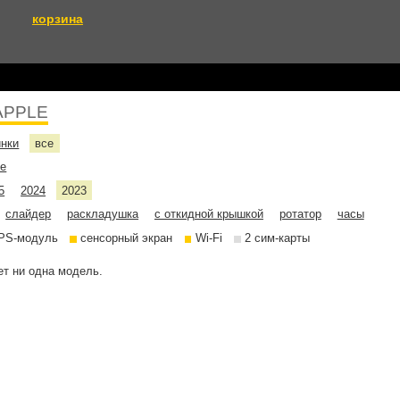
корзина
APPLE
инки
все
не
5
2024
2023
слайдер
раскладушка
с откидной крышкой
ротатор
часы
PS-модуль
сенсорный экран
Wi-Fi
2 сим-карты
т ни одна модель.