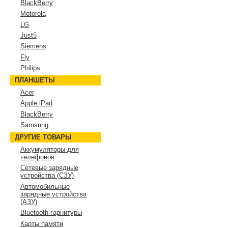
BlackBerry
Motorola
LG
Just5
Siemens
Fly
Philips
ПЛАНШЕТЫ
Acer
Apple iPad
BlackBerry
Samsung
ДРУГИЕ ТОВАРЫ
Аккумуляторы для
телефонов
Сетевые зарядные
устройства (СЗУ)
Автомобильные
зарядные устройства
(АЗУ)
Bluetooth гарнитуры
Карты памяти