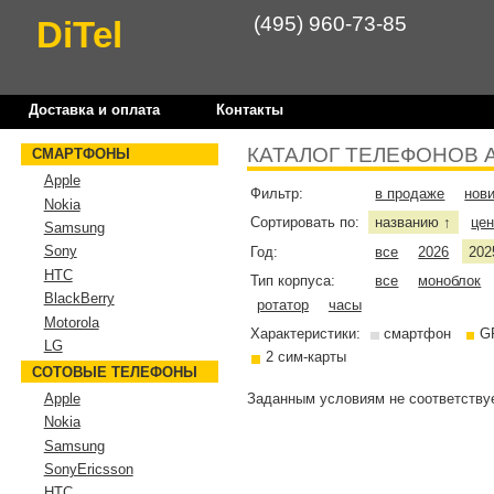
(495) 960-73-85
DiTel
Доставка и оплата
Контакты
КАТАЛОГ ТЕЛЕФОНОВ 
СМАРТФОНЫ
Apple
Фильтр:
в продаже
нов
Nokia
Сортировать по:
названию
це
↑
Samsung
Sony
Год:
все
2026
202
HTC
Тип корпуса:
все
моноблок
BlackBerry
ротатор
часы
Motorola
Характеристики:
смартфон
G
LG
2 сим-карты
СОТОВЫЕ ТЕЛЕФОНЫ
Заданным условиям не соответствуе
Apple
Nokia
Samsung
SonyEricsson
HTC