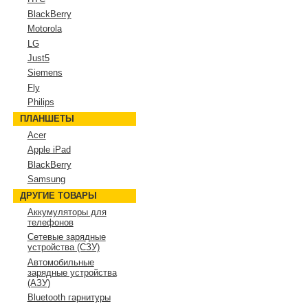
BlackBerry
Motorola
LG
Just5
Siemens
Fly
Philips
ПЛАНШЕТЫ
Acer
Apple iPad
BlackBerry
Samsung
ДРУГИЕ ТОВАРЫ
Аккумуляторы для
телефонов
Сетевые зарядные
устройства (СЗУ)
Автомобильные
зарядные устройства
(АЗУ)
Bluetooth гарнитуры