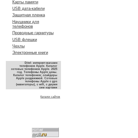
Карты памяти
USB дата-кабели
Защитная пленка
Наушники для
телефонов
Проводные гарнитуры
USB флешки
Чехлы
Электронные книги
Ditel: интернет-магазин
телефонов Apple. Каталог
сотовых телефонов Apple. 2025
год. Телефоны Apple цены.
Каталог телефонов: слайдеры
Apple раздвижной. Сотовые
телефоны Apple с gps
(навигаторы), с wifi, с двумя
сим картами
Каталог сайтов