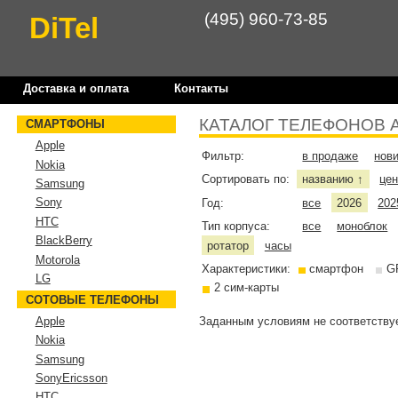
(495) 960-73-85
DiTel
Доставка и оплата
Контакты
КАТАЛОГ ТЕЛЕФОНОВ 
СМАРТФОНЫ
Apple
Фильтр:
в продаже
нов
Nokia
Сортировать по:
названию
це
↑
Samsung
Sony
Год:
все
2026
202
HTC
Тип корпуса:
все
моноблок
BlackBerry
ротатор
часы
Motorola
Характеристики:
смартфон
G
LG
2 сим-карты
СОТОВЫЕ ТЕЛЕФОНЫ
Заданным условиям не соответствуе
Apple
Nokia
Samsung
SonyEricsson
HTC