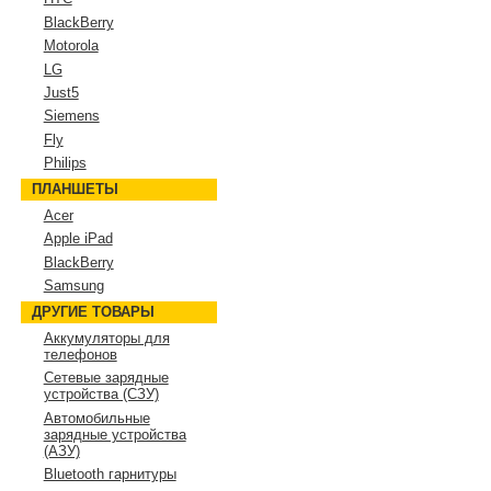
BlackBerry
Motorola
LG
Just5
Siemens
Fly
Philips
ПЛАНШЕТЫ
Acer
Apple iPad
BlackBerry
Samsung
ДРУГИЕ ТОВАРЫ
Аккумуляторы для
телефонов
Сетевые зарядные
устройства (СЗУ)
Автомобильные
зарядные устройства
(АЗУ)
Bluetooth гарнитуры