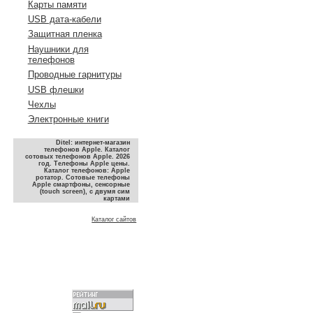
Карты памяти
USB дата-кабели
Защитная пленка
Наушники для
телефонов
Проводные гарнитуры
USB флешки
Чехлы
Электронные книги
Ditel: интернет-магазин
телефонов Apple. Каталог
сотовых телефонов Apple. 2026
год. Телефоны Apple цены.
Каталог телефонов: Apple
ротатор. Сотовые телефоны
Apple смартфоны, сенсорные
(touch screen), с двумя сим
картами
Каталог сайтов