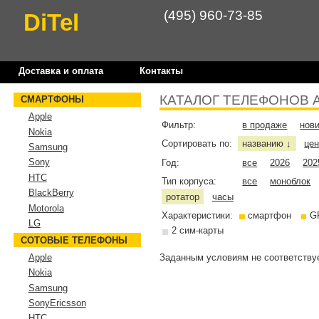
(495) 960-73-85
DiTel
Доставка и оплата
Контакты
КАТАЛОГ ТЕЛЕФОНОВ 
СМАРТФОНЫ
Apple
Фильтр:
в продаже
нов
Nokia
Сортировать по:
названию
це
↓
Samsung
Sony
Год:
все
2026
202
HTC
Тип корпуса:
все
моноблок
BlackBerry
ротатор
часы
Motorola
Характеристики:
смартфон
G
LG
2 сим-карты
СОТОВЫЕ ТЕЛЕФОНЫ
Заданным условиям не соответствуе
Apple
Nokia
Samsung
SonyEricsson
HTC