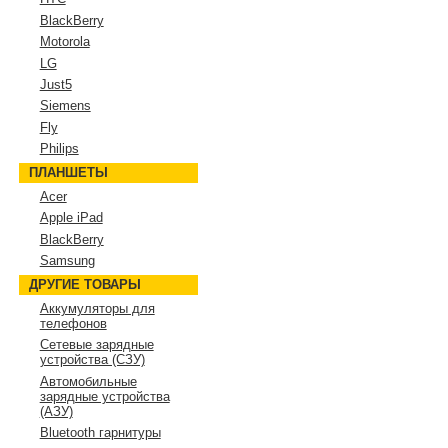
BlackBerry
Motorola
LG
Just5
Siemens
Fly
Philips
ПЛАНШЕТЫ
Acer
Apple iPad
BlackBerry
Samsung
ДРУГИЕ ТОВАРЫ
Аккумуляторы для
телефонов
Сетевые зарядные
устройства (СЗУ)
Автомобильные
зарядные устройства
(АЗУ)
Bluetooth гарнитуры