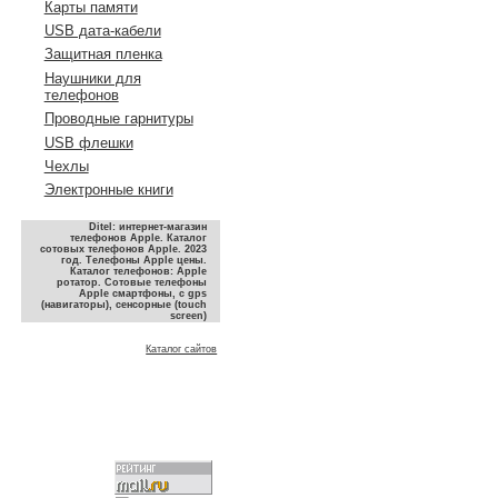
Карты памяти
USB дата-кабели
Защитная пленка
Наушники для
телефонов
Проводные гарнитуры
USB флешки
Чехлы
Электронные книги
Ditel: интернет-магазин
телефонов Apple. Каталог
сотовых телефонов Apple. 2023
год. Телефоны Apple цены.
Каталог телефонов: Apple
ротатор. Сотовые телефоны
Apple смартфоны, с gps
(навигаторы), сенсорные (touch
screen)
Каталог сайтов