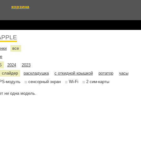
корзина
APPLE
инки
все
не
5
2024
2023
слайдер
раскладушка
с откидной крышкой
ротатор
часы
PS-модуль
сенсорный экран
Wi-Fi
2 сим-карты
т ни одна модель.