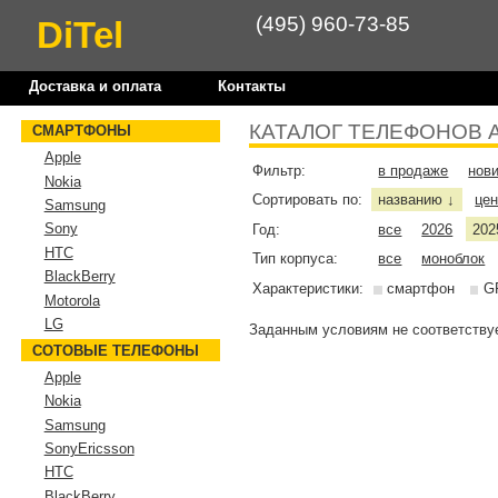
(495) 960-73-85
DiTel
Доставка и оплата
Контакты
КАТАЛОГ ТЕЛЕФОНОВ 
СМАРТФОНЫ
Apple
Фильтр:
в продаже
нов
Nokia
Сортировать по:
названию
це
↓
Samsung
Sony
Год:
все
2026
202
HTC
Тип корпуса:
все
моноблок
BlackBerry
Характеристики:
смартфон
G
Motorola
LG
Заданным условиям не соответствуе
СОТОВЫЕ ТЕЛЕФОНЫ
Apple
Nokia
Samsung
SonyEricsson
HTC
BlackBerry