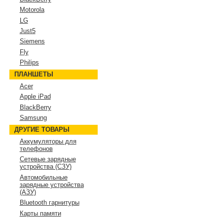
Motorola
LG
Just5
Siemens
Fly
Philips
ПЛАНШЕТЫ
Acer
Apple iPad
BlackBerry
Samsung
ДРУГИЕ ТОВАРЫ
Аккумуляторы для
телефонов
Сетевые зарядные
устройства (СЗУ)
Автомобильные
зарядные устройства
(АЗУ)
Bluetooth гарнитуры
Карты памяти