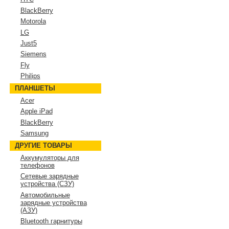
BlackBerry
Motorola
LG
Just5
Siemens
Fly
Philips
ПЛАНШЕТЫ
Acer
Apple iPad
BlackBerry
Samsung
ДРУГИЕ ТОВАРЫ
Аккумуляторы для
телефонов
Сетевые зарядные
устройства (СЗУ)
Автомобильные
зарядные устройства
(АЗУ)
Bluetooth гарнитуры