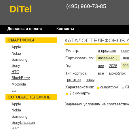
(495) 960-73-85
DiTel
Доставка и оплата
Контакты
КАТАЛОГ ТЕЛЕФОНОВ 
СМАРТФОНЫ
Apple
Фильтр:
в продаже
нов
Nokia
Сортировать по:
названию
це
↓
Samsung
Sony
Год:
все
2026
202
HTC
Тип корпуса:
все
моноблок
BlackBerry
ротатор
часы
Motorola
Характеристики:
смартфон
G
LG
2 сим-карты
СОТОВЫЕ ТЕЛЕФОНЫ
Заданным условиям не соответствуе
Apple
Nokia
Samsung
SonyEricsson
HTC