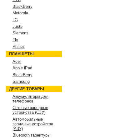
BlackBerry
Motorola
LG
Just5
Siemens
Fly
Philips
ПЛАНШЕТЫ
Acer
Apple iPad
BlackBerry
Samsung
ДРУГИЕ ТОВАРЫ
Аккумуляторы для
телефонов
Сетевые зарядные
устройства (СЗУ)
Автомобильные
зарядные устройства
(АЗУ)
Bluetooth гарнитуры