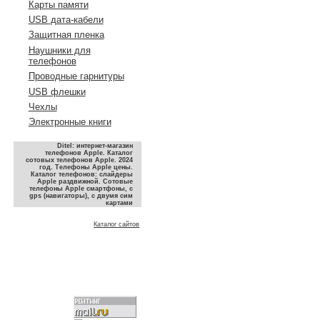
Карты памяти
USB дата-кабели
Защитная пленка
Наушники для
телефонов
Проводные гарнитуры
USB флешки
Чехлы
Электронные книги
Ditel: интернет-магазин
телефонов Apple. Каталог
сотовых телефонов Apple. 2024
год. Телефоны Apple цены.
Каталог телефонов: слайдеры
Apple раздвижной. Сотовые
телефоны Apple смартфоны, с
gps (навигаторы), с двумя сим
картами
Каталог сайтов