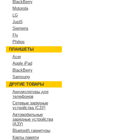
BlackBerry
Motorola
LG
Just5
Siemens
Fly
Philips
ПЛАНШЕТЫ
Acer
Apple iPad
BlackBerry
Samsung
ДРУГИЕ ТОВАРЫ
Аккумуляторы для
телефонов
Сетевые зарядные
устройства (СЗУ)
Автомобильные
зарядные устройства
(АЗУ)
Bluetooth гарнитуры
Карты памяти