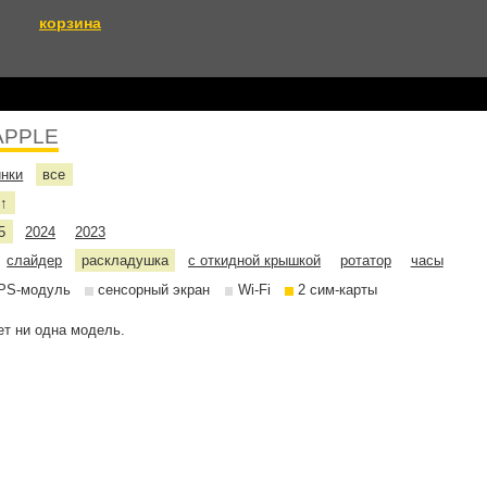
корзина
APPLE
инки
все
е
↑
5
2024
2023
слайдер
раскладушка
с откидной крышкой
ротатор
часы
PS-модуль
сенсорный экран
Wi-Fi
2 сим-карты
т ни одна модель.