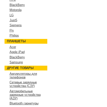
BlackBerry
Motorola
LG
Just5
Siemens
Fly
Philips
ПЛАНШЕТЫ
Acer
Apple iPad
BlackBerry
Samsung
ДРУГИЕ ТОВАРЫ
Аккумуляторы для
телефонов
Сетевые зарядные
устройства (СЗУ)
Автомобильные
зарядные устройства
(АЗУ)
Bluetooth гарнитуры