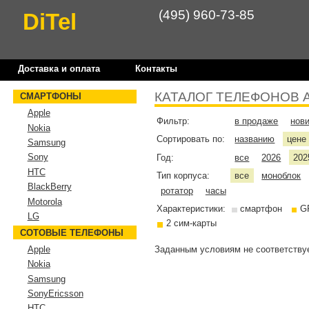
(495) 960-73-85
DiTel
Доставка и оплата
Контакты
КАТАЛОГ ТЕЛЕФОНОВ 
СМАРТФОНЫ
Apple
Фильтр:
в продаже
нов
Nokia
Сортировать по:
названию
цен
Samsung
Sony
Год:
все
2026
202
HTC
Тип корпуса:
все
моноблок
BlackBerry
ротатор
часы
Motorola
Характеристики:
смартфон
G
LG
2 сим-карты
СОТОВЫЕ ТЕЛЕФОНЫ
Заданным условиям не соответствуе
Apple
Nokia
Samsung
SonyEricsson
HTC