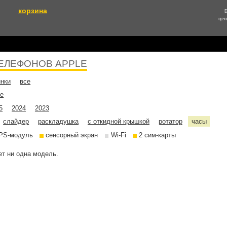
корзина
цен
ЕЛЕФОНОВ APPLE
инки
все
не
5
2024
2023
слайдер
раскладушка
с откидной крышкой
ротатор
часы
PS-модуль
сенсорный экран
Wi-Fi
2 сим-карты
т ни одна модель.