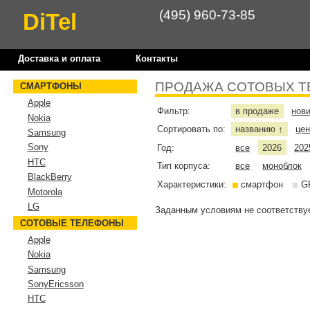
(495) 960-73-85
DiTel
Доставка и оплата
Контакты
ПРОДАЖА СОТОВЫХ Т
СМАРТФОНЫ
Apple
Фильтр:
в продаже
нов
Nokia
Сортировать по:
названию
це
↑
Samsung
Sony
Год:
все
2026
202
HTC
Тип корпуса:
все
моноблок
BlackBerry
Характеристики:
смартфон
G
Motorola
LG
Заданным условиям не соответствуе
СОТОВЫЕ ТЕЛЕФОНЫ
Apple
Nokia
Samsung
SonyEricsson
HTC