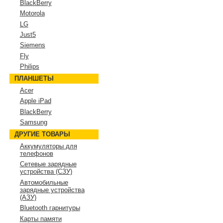
BlackBerry
Motorola
LG
Just5
Siemens
Fly
Philips
ПЛАНШЕТЫ
Acer
Apple iPad
BlackBerry
Samsung
ДРУГИЕ ТОВАРЫ
Аккумуляторы для
телефонов
Сетевые зарядные
устройства (СЗУ)
Автомобильные
зарядные устройства
(АЗУ)
Bluetooth гарнитуры
Карты памяти