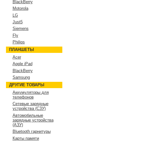
BlackBerry
Motorola
LG
Just5
Siemens
Fly
Philips
ПЛАНШЕТЫ
Acer
Apple iPad
BlackBerry
Samsung
ДРУГИЕ ТОВАРЫ
Аккумуляторы для
телефонов
Сетевые зарядные
устройства (СЗУ)
Автомобильные
зарядные устройства
(АЗУ)
Bluetooth гарнитуры
Карты памяти