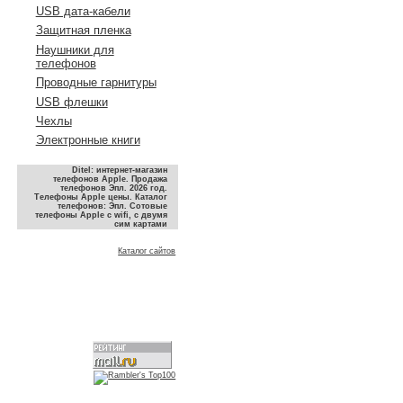
USB дата-кабели
Защитная пленка
Наушники для
телефонов
Проводные гарнитуры
USB флешки
Чехлы
Электронные книги
Ditel: интернет-магазин
телефонов Apple. Продажа
телефонов Эпл. 2026 год.
Телефоны Apple цены. Каталог
телефонов: Эпл. Сотовые
телефоны Apple с wifi, с двумя
сим картами
Каталог сайтов