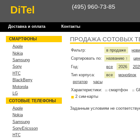
(495) 960-73-85
DiTel
Доставка и оплата
Контакты
ПРОДАЖА СОТОВЫХ Т
СМАРТФОНЫ
Apple
Фильтр:
в продаже
нов
Nokia
Сортировать по:
названию
це
↑
Samsung
Sony
Год:
все
2026
202
HTC
Тип корпуса:
все
моноблок
BlackBerry
ротатор
часы
Motorola
Характеристики:
смартфон
G
LG
2 сим-карты
СОТОВЫЕ ТЕЛЕФОНЫ
Заданным условиям не соответствуе
Apple
Nokia
Samsung
SonyEricsson
HTC