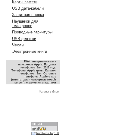
Карты памяти
USB дата-кабели
Защитная пленка
Наушники для
телефонов
Проводные гарнитуры
USB флешки
Чехлы
Электронные книги
Ditel: интернет-магазин
телефонов Apple. Продажа
телефонов Эпл. 2011 год.
Телефоны Apple цены. Каталог
телефонов: Эпл. Сотовые
телефоны Apple с gps
(навигаторы), сенсорные (touch
screen), с двумя сим картами
Каталог сайтов