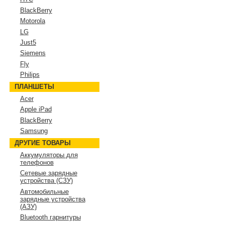
BlackBerry
Motorola
LG
Just5
Siemens
Fly
Philips
ПЛАНШЕТЫ
Acer
Apple iPad
BlackBerry
Samsung
ДРУГИЕ ТОВАРЫ
Аккумуляторы для
телефонов
Сетевые зарядные
устройства (СЗУ)
Автомобильные
зарядные устройства
(АЗУ)
Bluetooth гарнитуры