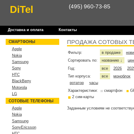
(495) 960-73-85
DiTel
Доставка и оплата
Контакты
ПРОДАЖА СОТОВЫХ Т
СМАРТФОНЫ
Apple
Фильтр:
в продаже
нов
Nokia
Сортировать по:
названию
це
↓
Samsung
Sony
Год:
все
2026
202
HTC
Тип корпуса:
все
моноблок
BlackBerry
ротатор
часы
Motorola
Характеристики:
смартфон
G
LG
2 сим-карты
СОТОВЫЕ ТЕЛЕФОНЫ
Заданным условиям не соответствуе
Apple
Nokia
Samsung
SonyEricsson
HTC