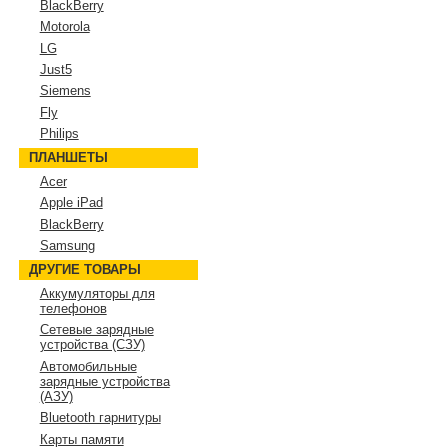
BlackBerry
Motorola
LG
Just5
Siemens
Fly
Philips
ПЛАНШЕТЫ
Acer
Apple iPad
BlackBerry
Samsung
ДРУГИЕ ТОВАРЫ
Аккумуляторы для
телефонов
Сетевые зарядные
устройства (СЗУ)
Автомобильные
зарядные устройства
(АЗУ)
Bluetooth гарнитуры
Карты памяти