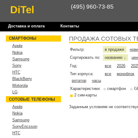
(495) 960-73-85
DiTel
Доставка и оплата
Контакты
ПРОДАЖА СОТОВЫХ Т
СМАРТФОНЫ
Apple
Фильтр:
в продаже
нов
Nokia
Сортировать по:
названию
це
↓
Samsung
Sony
Год:
все
2026
202
HTC
Тип корпуса:
все
моноблок
BlackBerry
ротатор
часы
Motorola
Характеристики:
смартфон
G
LG
2 сим-карты
СОТОВЫЕ ТЕЛЕФОНЫ
Заданным условиям не соответствуе
Apple
Nokia
Samsung
SonyEricsson
HTC