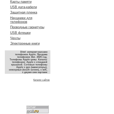
Карты памяти
USB дата-кабели
Защитная пленка
Наушники для
телефонов
Проводные гарнитуры
USB флешки
Чехлы
Электронные книги
Ditel: интернет-магазин
телефонов Apple. Продажа
телефонов Эпл. 2025 год.
Телефоны Apple цены. Каталог
телефонов: Apple с откидной
крышкой. Сотовые телефоны
Apple с gps (навигаторы),
сенсорные (touch screen), с wifi,
с двумя сим картами
Каталог сайтов