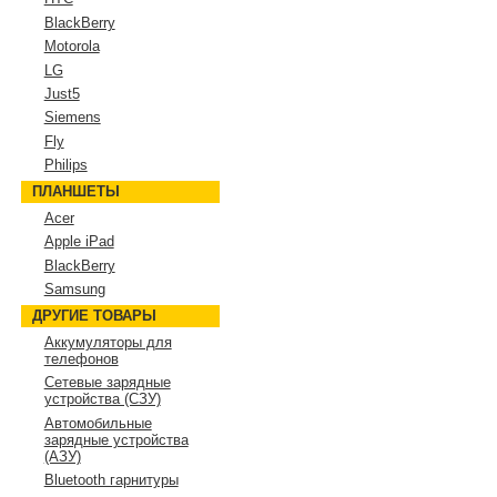
BlackBerry
Motorola
LG
Just5
Siemens
Fly
Philips
ПЛАНШЕТЫ
Acer
Apple iPad
BlackBerry
Samsung
ДРУГИЕ ТОВАРЫ
Аккумуляторы для
телефонов
Сетевые зарядные
устройства (СЗУ)
Автомобильные
зарядные устройства
(АЗУ)
Bluetooth гарнитуры