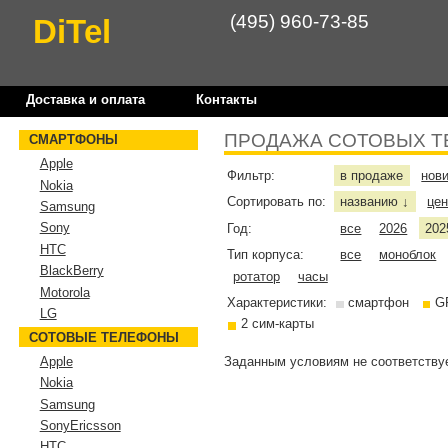
(495) 960-73-85
DiTel
Доставка и оплата
Контакты
ПРОДАЖА СОТОВЫХ Т
СМАРТФОНЫ
Apple
Фильтр:
в продаже
нов
Nokia
Сортировать по:
названию
це
↓
Samsung
Sony
Год:
все
2026
202
HTC
Тип корпуса:
все
моноблок
BlackBerry
ротатор
часы
Motorola
Характеристики:
смартфон
G
LG
2 сим-карты
СОТОВЫЕ ТЕЛЕФОНЫ
Заданным условиям не соответствуе
Apple
Nokia
Samsung
SonyEricsson
HTC