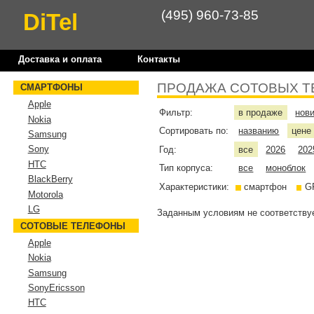
(495) 960-73-85
DiTel
Доставка и оплата
Контакты
ПРОДАЖА СОТОВЫХ Т
СМАРТФОНЫ
Apple
Фильтр:
в продаже
нов
Nokia
Сортировать по:
названию
цен
Samsung
Sony
Год:
все
2026
202
HTC
Тип корпуса:
все
моноблок
BlackBerry
Характеристики:
смартфон
G
Motorola
LG
Заданным условиям не соответствуе
СОТОВЫЕ ТЕЛЕФОНЫ
Apple
Nokia
Samsung
SonyEricsson
HTC