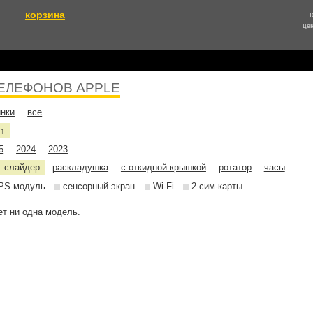
корзина
це
ЕЛЕФОНОВ APPLE
инки
все
е
↑
5
2024
2023
слайдер
раскладушка
с откидной крышкой
ротатор
часы
PS-модуль
сенсорный экран
Wi-Fi
2 сим-карты
т ни одна модель.