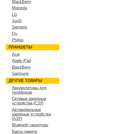
BlackBerry
Motorola
LG
Just5
Siemens
Fly
Philips
ПЛАНШЕТЫ
Acer
Apple iPad
BlackBerry
Samsung
ДРУГИЕ ТОВАРЫ
Аккумуляторы для
телефонов
Сетевые зарядные
устройства (СЗУ)
Автомобильные
зарядные устройства
(АЗУ)
Bluetooth гарнитуры
Карты памяти