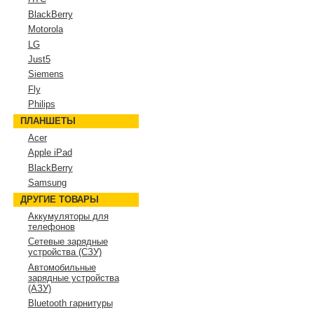
BlackBerry
Motorola
LG
Just5
Siemens
Fly
Philips
ПЛАНШЕТЫ
Acer
Apple iPad
BlackBerry
Samsung
ДРУГИЕ ТОВАРЫ
Аккумуляторы для
телефонов
Сетевые зарядные
устройства (СЗУ)
Автомобильные
зарядные устройства
(АЗУ)
Bluetooth гарнитуры