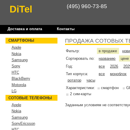
(495) 960-73-85
DiTel
Доставка и оплата
Контакты
ПРОДАЖА СОТОВЫХ Т
СМАРТФОНЫ
Apple
Фильтр:
в продаже
нов
Nokia
Сортировать по:
названию
цен
Samsung
Sony
Год:
все
2026
202
HTC
Тип корпуса:
все
моноблок
BlackBerry
ротатор
часы
Motorola
Характеристики:
смартфон
G
LG
2 сим-карты
СОТОВЫЕ ТЕЛЕФОНЫ
Заданным условиям не соответствуе
Apple
Nokia
Samsung
SonyEricsson
HTC