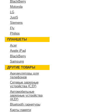
BlackBerry
Motorola
LG
Just5
Siemens
Fly
Philips
ПЛАНШЕТЫ
Acer
Apple iPad
BlackBerry
Samsung
ДРУГИЕ ТОВАРЫ
Аккумуляторы для
телефонов
Сетевые зарядные
устройства (СЗУ)
Автомобильные
зарядные устройства
(АЗУ)
Bluetooth гарнитуры
Карты памяти