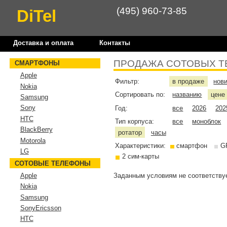
(495) 960-73-85
DiTel
Доставка и оплата
Контакты
ПРОДАЖА СОТОВЫХ Т
СМАРТФОНЫ
Apple
Фильтр:
в продаже
нов
Nokia
Сортировать по:
названию
цен
Samsung
Sony
Год:
все
2026
202
HTC
Тип корпуса:
все
моноблок
BlackBerry
ротатор
часы
Motorola
Характеристики:
смартфон
G
LG
2 сим-карты
СОТОВЫЕ ТЕЛЕФОНЫ
Заданным условиям не соответствуе
Apple
Nokia
Samsung
SonyEricsson
HTC