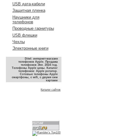
USB дата-кабели
Защитная пленка
Наушники для
телефонов
Проводные гарнитуры
USB флешки
Чехлы
Электронные книги
Ditel: интернет-магазин
телефонов Apple. Продажа
телефонов Эпл. 2024 год.
Телефоны Apple цены. Каталог
телефонов: Apple ротатор.
Сотовые телефоны Apple
смартфоны, с wifi, с двумя сим
картами
Каталог сайтов