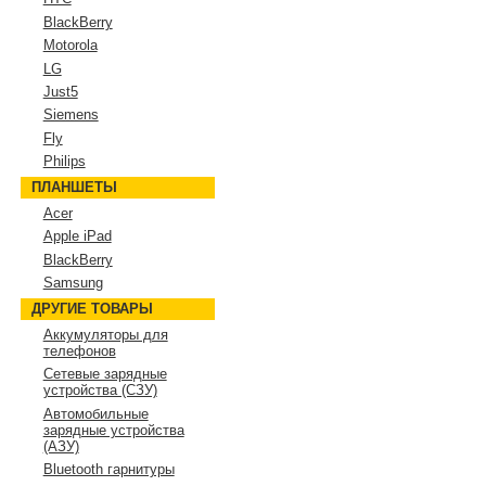
BlackBerry
Motorola
LG
Just5
Siemens
Fly
Philips
ПЛАНШЕТЫ
Acer
Apple iPad
BlackBerry
Samsung
ДРУГИЕ ТОВАРЫ
Аккумуляторы для
телефонов
Сетевые зарядные
устройства (СЗУ)
Автомобильные
зарядные устройства
(АЗУ)
Bluetooth гарнитуры