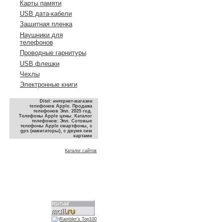
Карты памяти
USB дата-кабели
Защитная пленка
Наушники для
телефонов
Проводные гарнитуры
USB флешки
Чехлы
Электронные книги
Ditel: интернет-магазин
телефонов Apple. Продажа
телефонов Эпл. 2025 год.
Телефоны Apple цены. Каталог
телефонов: Эпл. Сотовые
телефоны Apple смартфоны, с
gps (навигаторы), с двумя сим
картами
Каталог сайтов