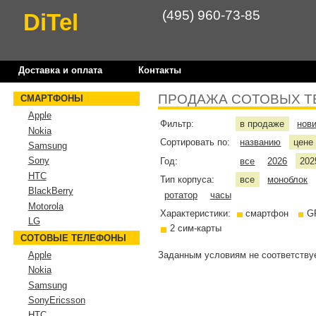
(495) 960-73-85
DiTel
Доставка и оплата
Контакты
ПРОДАЖА СОТОВЫХ Т
СМАРТФОНЫ
Apple
Фильтр:
в продаже
нов
Nokia
Сортировать по:
названию
цен
Samsung
Sony
Год:
все
2026
202
HTC
Тип корпуса:
все
моноблок
BlackBerry
ротатор
часы
Motorola
Характеристики:
смартфон
G
LG
2 сим-карты
СОТОВЫЕ ТЕЛЕФОНЫ
Заданным условиям не соответствуе
Apple
Nokia
Samsung
SonyEricsson
HTC