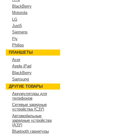
BlackBerry
Motorola
LG
Just5
Siemens
Fly
Philips
ПЛАНШЕТЫ
Acer
Apple iPad
BlackBerry
Samsung
ДРУГИЕ ТОВАРЫ
Аккумуляторы для
телефонов
Сетевые зарядные
устройства (СЗУ)
Автомобильные
зарядные устройства
(АЗУ)
Bluetooth гарнитуры