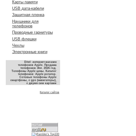
Карты памяти
USB дата-кабели
Защитная пленка
Наушники для
телефонов
Проводные гарнитуры
USB флешки
Чехлы
Электронные книги
Ditel: интернет-магазин
телефонов Apple. Продажа
телефонов Эпл. 2026 год.
Телефоны Apple цены. Каталог
телефонов: Apple ротатор.
Сотовые телефоны Apple
смартфоны, с gps (навигаторы),
с двумя сим картами
Каталог сайтов