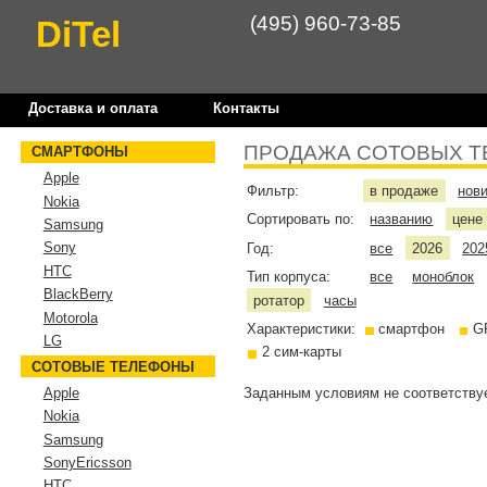
(495) 960-73-85
DiTel
Доставка и оплата
Контакты
ПРОДАЖА СОТОВЫХ Т
СМАРТФОНЫ
Apple
Фильтр:
в продаже
нов
Nokia
Сортировать по:
названию
цен
Samsung
Sony
Год:
все
2026
202
HTC
Тип корпуса:
все
моноблок
BlackBerry
ротатор
часы
Motorola
Характеристики:
смартфон
G
LG
2 сим-карты
СОТОВЫЕ ТЕЛЕФОНЫ
Заданным условиям не соответствуе
Apple
Nokia
Samsung
SonyEricsson
HTC