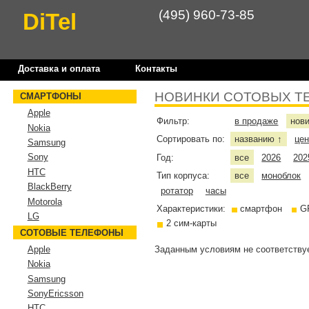
(495) 960-73-85
DiTel
Доставка и оплата
Контакты
НОВИНКИ СОТОВЫХ Т
СМАРТФОНЫ
Apple
Фильтр:
в продаже
нов
Nokia
Сортировать по:
названию
це
↑
Samsung
Sony
Год:
все
2026
202
HTC
Тип корпуса:
все
моноблок
BlackBerry
ротатор
часы
Motorola
Характеристики:
смартфон
G
LG
2 сим-карты
СОТОВЫЕ ТЕЛЕФОНЫ
Заданным условиям не соответствуе
Apple
Nokia
Samsung
SonyEricsson
HTC