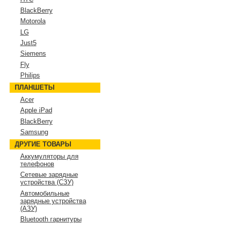
BlackBerry
Motorola
LG
Just5
Siemens
Fly
Philips
ПЛАНШЕТЫ
Acer
Apple iPad
BlackBerry
Samsung
ДРУГИЕ ТОВАРЫ
Аккумуляторы для
телефонов
Сетевые зарядные
устройства (СЗУ)
Автомобильные
зарядные устройства
(АЗУ)
Bluetooth гарнитуры