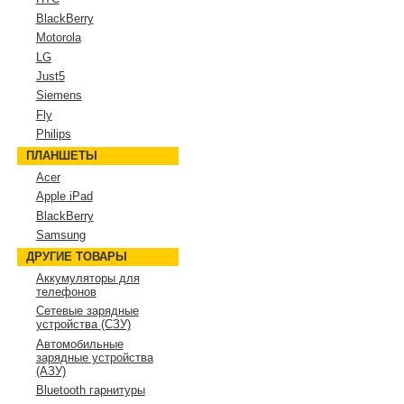
BlackBerry
Motorola
LG
Just5
Siemens
Fly
Philips
ПЛАНШЕТЫ
Acer
Apple iPad
BlackBerry
Samsung
ДРУГИЕ ТОВАРЫ
Аккумуляторы для
телефонов
Сетевые зарядные
устройства (СЗУ)
Автомобильные
зарядные устройства
(АЗУ)
Bluetooth гарнитуры