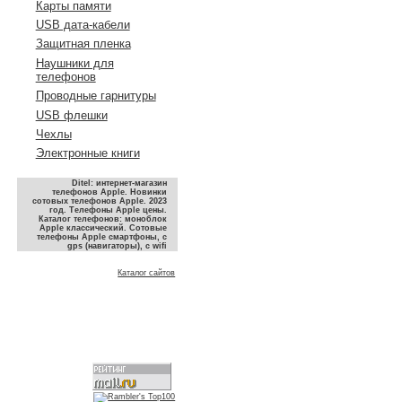
Карты памяти
USB дата-кабели
Защитная пленка
Наушники для
телефонов
Проводные гарнитуры
USB флешки
Чехлы
Электронные книги
Ditel: интернет-магазин
телефонов Apple. Новинки
сотовых телефонов Apple. 2023
год. Телефоны Apple цены.
Каталог телефонов: моноблок
Apple классический. Сотовые
телефоны Apple смартфоны, с
gps (навигаторы), с wifi
Каталог сайтов