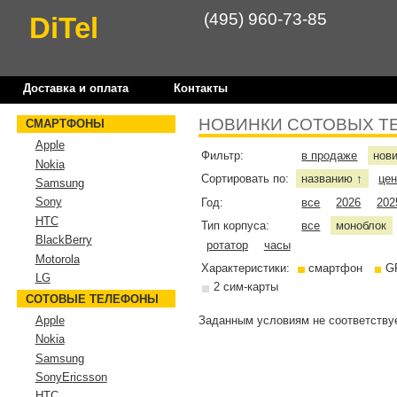
(495) 960-73-85
DiTel
Доставка и оплата
Контакты
НОВИНКИ СОТОВЫХ Т
СМАРТФОНЫ
Apple
Фильтр:
в продаже
нов
Nokia
Сортировать по:
названию
це
↑
Samsung
Sony
Год:
все
2026
202
HTC
Тип корпуса:
все
моноблок
BlackBerry
ротатор
часы
Motorola
Характеристики:
смартфон
G
LG
2 сим-карты
СОТОВЫЕ ТЕЛЕФОНЫ
Заданным условиям не соответствуе
Apple
Nokia
Samsung
SonyEricsson
HTC