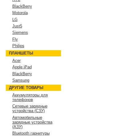
BlackBerry
Motorola
LG
Just5
Siemens
Fly
Philips
ПЛАНШЕТЫ
Acer
Apple iPad
BlackBerry
Samsung
ДРУГИЕ ТОВАРЫ
Аккумуляторы для
телефонов
Сетевые зарядные
устройства (СЗУ)
Автомобильные
зарядные устройства
(АЗУ)
Bluetooth гарнитуры