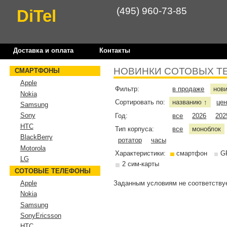
(495) 960-73-85
DiTel
Доставка и оплата
Контакты
НОВИНКИ СОТОВЫХ Т
СМАРТФОНЫ
Apple
Фильтр:
в продаже
нов
Nokia
Сортировать по:
названию
це
↑
Samsung
Sony
Год:
все
2026
202
HTC
Тип корпуса:
все
моноблок
BlackBerry
ротатор
часы
Motorola
Характеристики:
смартфон
G
LG
2 сим-карты
СОТОВЫЕ ТЕЛЕФОНЫ
Заданным условиям не соответствуе
Apple
Nokia
Samsung
SonyEricsson
HTC