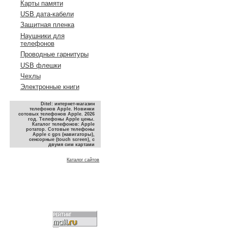
Карты памяти
USB дата-кабели
Защитная пленка
Наушники для
телефонов
Проводные гарнитуры
USB флешки
Чехлы
Электронные книги
Ditel: интернет-магазин
телефонов Apple. Новинки
сотовых телефонов Apple. 2026
год. Телефоны Apple цены.
Каталог телефонов: Apple
ротатор. Сотовые телефоны
Apple с gps (навигаторы),
сенсорные (touch screen), с
двумя сим картами
Каталог сайтов