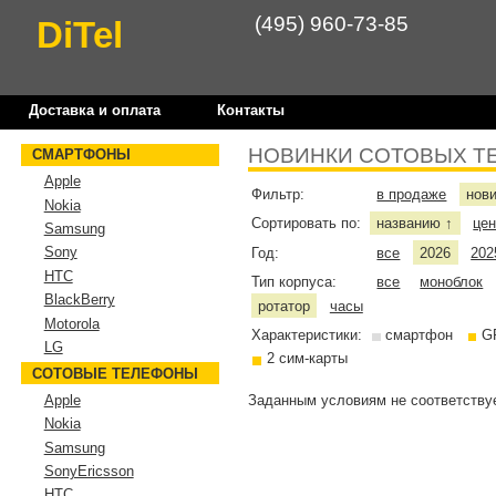
(495) 960-73-85
DiTel
Доставка и оплата
Контакты
НОВИНКИ СОТОВЫХ Т
СМАРТФОНЫ
Apple
Фильтр:
в продаже
нов
Nokia
Сортировать по:
названию
це
↑
Samsung
Sony
Год:
все
2026
202
HTC
Тип корпуса:
все
моноблок
BlackBerry
ротатор
часы
Motorola
Характеристики:
смартфон
G
LG
2 сим-карты
СОТОВЫЕ ТЕЛЕФОНЫ
Заданным условиям не соответствуе
Apple
Nokia
Samsung
SonyEricsson
HTC