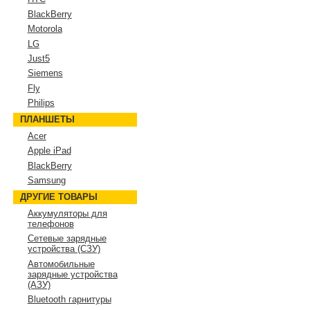
BlackBerry
Motorola
LG
Just5
Siemens
Fly
Philips
ПЛАНШЕТЫ
Acer
Apple iPad
BlackBerry
Samsung
ДРУГИЕ ТОВАРЫ
Аккумуляторы для
телефонов
Сетевые зарядные
устройства (СЗУ)
Автомобильные
зарядные устройства
(АЗУ)
Bluetooth гарнитуры