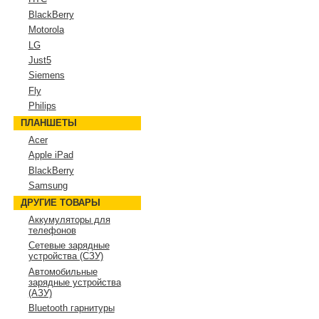
BlackBerry
Motorola
LG
Just5
Siemens
Fly
Philips
ПЛАНШЕТЫ
Acer
Apple iPad
BlackBerry
Samsung
ДРУГИЕ ТОВАРЫ
Аккумуляторы для
телефонов
Сетевые зарядные
устройства (СЗУ)
Автомобильные
зарядные устройства
(АЗУ)
Bluetooth гарнитуры