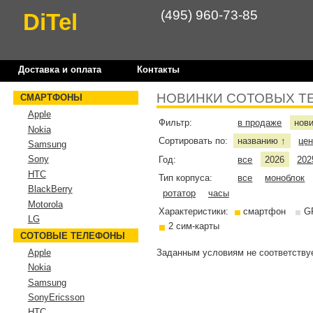
(495) 960-73-85
DiTel
Доставка и оплата
Контакты
НОВИНКИ СОТОВЫХ Т
СМАРТФОНЫ
Apple
Фильтр:
в продаже
нов
Nokia
Сортировать по:
названию
це
↑
Samsung
Sony
Год:
все
2026
202
HTC
Тип корпуса:
все
моноблок
BlackBerry
ротатор
часы
Motorola
Характеристики:
смартфон
G
LG
2 сим-карты
СОТОВЫЕ ТЕЛЕФОНЫ
Заданным условиям не соответствуе
Apple
Nokia
Samsung
SonyEricsson
HTC