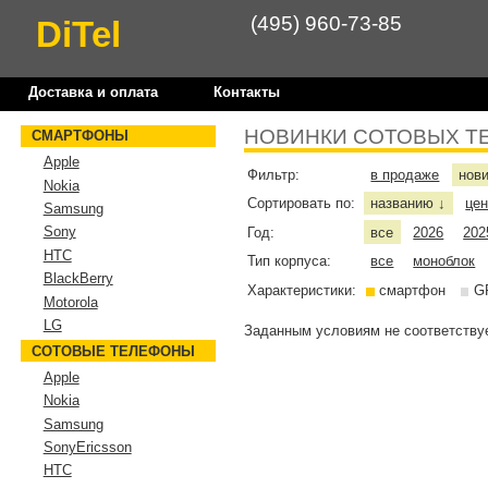
(495) 960-73-85
DiTel
Доставка и оплата
Контакты
НОВИНКИ СОТОВЫХ Т
СМАРТФОНЫ
Apple
Фильтр:
в продаже
нов
Nokia
Сортировать по:
названию
це
↓
Samsung
Sony
Год:
все
2026
202
HTC
Тип корпуса:
все
моноблок
BlackBerry
Характеристики:
смартфон
G
Motorola
LG
Заданным условиям не соответствуе
СОТОВЫЕ ТЕЛЕФОНЫ
Apple
Nokia
Samsung
SonyEricsson
HTC