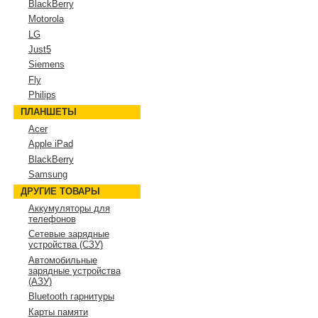
BlackBerry
Motorola
LG
Just5
Siemens
Fly
Philips
ПЛАНШЕТЫ
Acer
Apple iPad
BlackBerry
Samsung
ДРУГИЕ ТОВАРЫ
Аккумуляторы для
телефонов
Сетевые зарядные
устройства (СЗУ)
Автомобильные
зарядные устройства
(АЗУ)
Bluetooth гарнитуры
Карты памяти