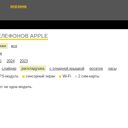
корзина
ЕЛЕФОНОВ APPLE
инки
все
не
5
2024
2023
слайдер
раскладушка
с откидной крышкой
ротатор
часы
PS-модуль
сенсорный экран
Wi-Fi
2 сим-карты
т ни одна модель.