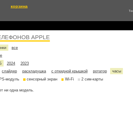
корзина
Те
ЕЛЕФОНОВ APPLE
инки
все
не
5
2024
2023
слайдер
раскладушка
с откидной крышкой
ротатор
часы
PS-модуль
сенсорный экран
Wi-Fi
2 сим-карты
т ни одна модель.