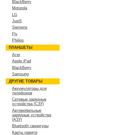
BlackBerry
Motorola
LG
Just5
Siemens
Fly
Philips
ПЛАНШЕТЫ
Acer
Apple iPad
BlackBerry
Samsung
ДРУГИЕ ТОВАРЫ
Аккумуляторы для
телефонов
Сетевые зарядные
устройства (СЗУ)
Автомобильные
зарядные устройства
(АЗУ)
Bluetooth гарнитуры
Карты памяти