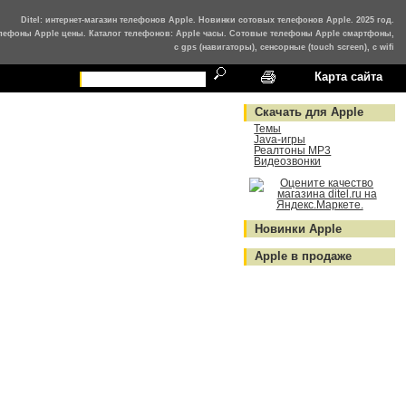
Ditel: интернет-магазин телефонов Apple. Новинки сотовых телефонов Apple. 2025 год.
лефоны Apple цены. Каталог телефонов: Apple часы. Сотовые телефоны Apple смартфоны,
с gps (навигаторы), сенсорные (touch screen), с wifi
Карта сайта
Скачать для Apple
Темы
Java-игры
Реалтоны MP3
Видеозвонки
Новинки Apple
Apple в продаже