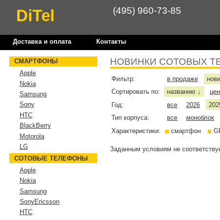
(495) 960-73-85
DiTel
Доставка и оплата
Контакты
НОВИНКИ СОТОВЫХ Т
СМАРТФОНЫ
Apple
Фильтр:
в продаже
нов
Nokia
Сортировать по:
названию
це
↓
Samsung
Sony
Год:
все
2026
202
HTC
Тип корпуса:
все
моноблок
BlackBerry
Характеристики:
смартфон
G
Motorola
LG
Заданным условиям не соответствуе
СОТОВЫЕ ТЕЛЕФОНЫ
Apple
Nokia
Samsung
SonyEricsson
HTC