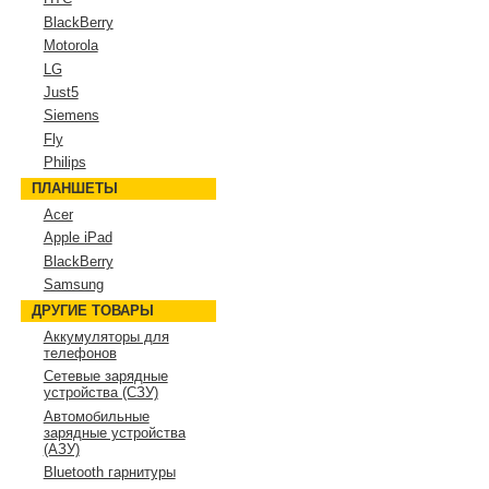
BlackBerry
Motorola
LG
Just5
Siemens
Fly
Philips
ПЛАНШЕТЫ
Acer
Apple iPad
BlackBerry
Samsung
ДРУГИЕ ТОВАРЫ
Аккумуляторы для
телефонов
Сетевые зарядные
устройства (СЗУ)
Автомобильные
зарядные устройства
(АЗУ)
Bluetooth гарнитуры