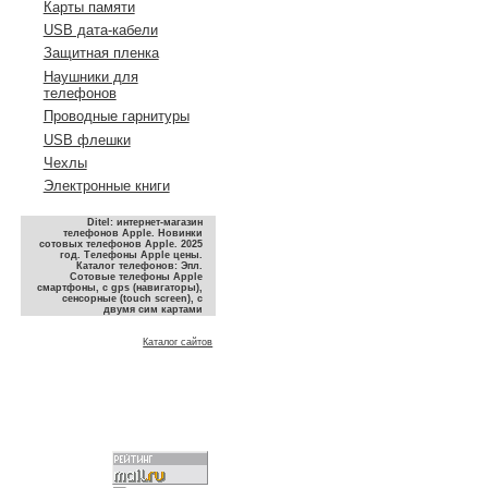
Карты памяти
USB дата-кабели
Защитная пленка
Наушники для
телефонов
Проводные гарнитуры
USB флешки
Чехлы
Электронные книги
Ditel: интернет-магазин
телефонов Apple. Новинки
сотовых телефонов Apple. 2025
год. Телефоны Apple цены.
Каталог телефонов: Эпл.
Сотовые телефоны Apple
смартфоны, с gps (навигаторы),
сенсорные (touch screen), с
двумя сим картами
Каталог сайтов