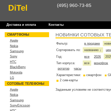
(495) 960-73-85
DiTel
Доставка и оплата
Контакты
НОВИНКИ СОТОВЫХ Т
СМАРТФОНЫ
Apple
Фильтр:
в продаже
нов
Nokia
Сортировать по:
названию
це
↓
Samsung
Sony
Год:
все
2026
202
HTC
Тип корпуса:
все
моноблок
BlackBerry
ротатор
часы
Motorola
Характеристики:
смартфон
G
LG
2 сим-карты
СОТОВЫЕ ТЕЛЕФОНЫ
Заданным условиям не соответствуе
Apple
Nokia
Samsung
SonyEricsson
HTC