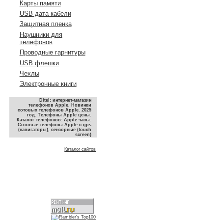
Карты памяти
USB дата-кабели
Защитная пленка
Наушники для
телефонов
Проводные гарнитуры
USB флешки
Чехлы
Электронные книги
Ditel: интернет-магазин
телефонов Apple. Новинки
сотовых телефонов Apple. 2025
год. Телефоны Apple цены.
Каталог телефонов: Apple часы.
Сотовые телефоны Apple с gps
(навигаторы), сенсорные (touch
screen)
Каталог сайтов