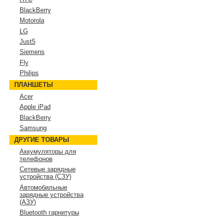
BlackBerry
Motorola
LG
Just5
Siemens
Fly
Philips
ПЛАНШЕТЫ
Acer
Apple iPad
BlackBerry
Samsung
ДРУГИЕ ТОВАРЫ
Аккумуляторы для
телефонов
Сетевые зарядные
устройства (СЗУ)
Автомобильные
зарядные устройства
(АЗУ)
Bluetooth гарнитуры