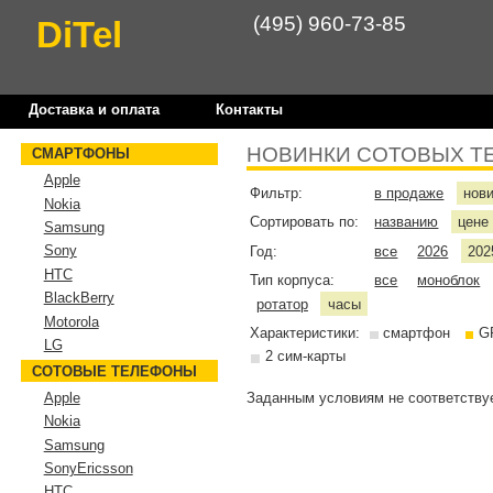
(495) 960-73-85
DiTel
Доставка и оплата
Контакты
НОВИНКИ СОТОВЫХ Т
СМАРТФОНЫ
Apple
Фильтр:
в продаже
нов
Nokia
Сортировать по:
названию
цен
Samsung
Sony
Год:
все
2026
202
HTC
Тип корпуса:
все
моноблок
BlackBerry
ротатор
часы
Motorola
Характеристики:
смартфон
G
LG
2 сим-карты
СОТОВЫЕ ТЕЛЕФОНЫ
Заданным условиям не соответствуе
Apple
Nokia
Samsung
SonyEricsson
HTC