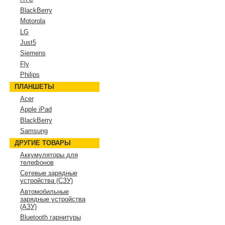
BlackBerry
Motorola
LG
Just5
Siemens
Fly
Philips
ПЛАНШЕТЫ
Acer
Apple iPad
BlackBerry
Samsung
ДРУГИЕ ТОВАРЫ
Аккумуляторы для
телефонов
Сетевые зарядные
устройства (СЗУ)
Автомобильные
зарядные устройства
(АЗУ)
Bluetooth гарнитуры