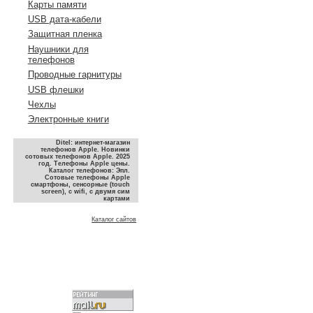
Карты памяти
USB дата-кабели
Защитная пленка
Наушники для
телефонов
Проводные гарнитуры
USB флешки
Чехлы
Электронные книги
Ditel: интернет-магазин
телефонов Apple. Новинки
сотовых телефонов Apple. 2025
год. Телефоны Apple цены.
Каталог телефонов: Эпл.
Сотовые телефоны Apple
смартфоны, сенсорные (touch
screen), с wifi, с двумя сим
картами
Каталог сайтов