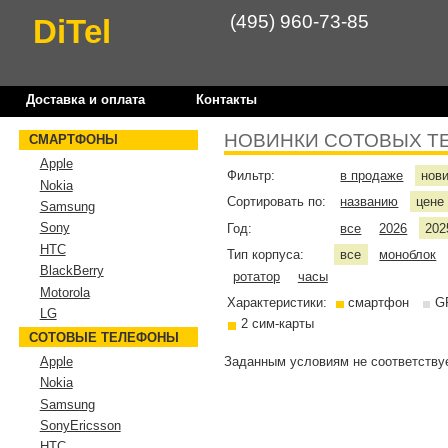
(495) 960-73-85
DiTel
Доставка и оплата
Контакты
НОВИНКИ СОТОВЫХ Т
СМАРТФОНЫ
Apple
Фильтр:
в продаже
нов
Nokia
Сортировать по:
названию
цен
Samsung
Sony
Год:
все
2026
202
HTC
Тип корпуса:
все
моноблок
BlackBerry
ротатор
часы
Motorola
Характеристики:
смартфон
G
LG
2 сим-карты
СОТОВЫЕ ТЕЛЕФОНЫ
Заданным условиям не соответствуе
Apple
Nokia
Samsung
SonyEricsson
HTC