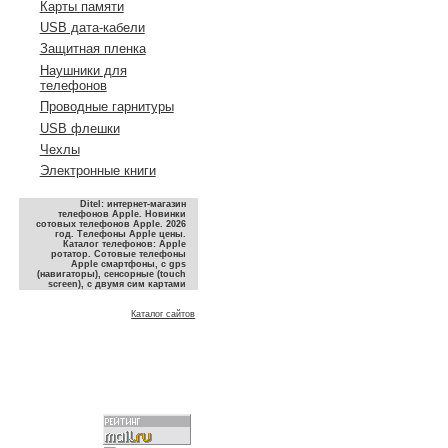
Карты памяти
USB дата-кабели
Защитная пленка
Наушники для
телефонов
Проводные гарнитуры
USB флешки
Чехлы
Электронные книги
Ditel: интернет-магазин
телефонов Apple. Новинки
сотовых телефонов Apple. 2026
год. Телефоны Apple цены.
Каталог телефонов: Apple
ротатор. Сотовые телефоны
Apple смартфоны, с gps
(навигаторы), сенсорные (touch
screen), с двумя сим картами
Каталог сайтов