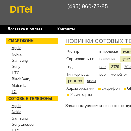
(495) 960-73-85
DiTel
Доставка и оплата
Контакты
НОВИНКИ СОТОВЫХ Т
СМАРТФОНЫ
Apple
Фильтр:
в продаже
нов
Nokia
Сортировать по:
названию
цен
Samsung
Sony
Год:
все
2026
202
HTC
Тип корпуса:
все
моноблок
BlackBerry
ротатор
часы
Motorola
Характеристики:
смартфон
G
LG
2 сим-карты
СОТОВЫЕ ТЕЛЕФОНЫ
Заданным условиям не соответствуе
Apple
Nokia
Samsung
SonyEricsson
HTC