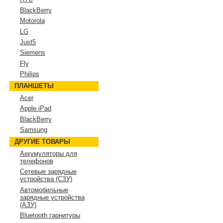
BlackBerry
Motorola
LG
Just5
Siemens
Fly
Philips
ПЛАНШЕТЫ
Acer
Apple iPad
BlackBerry
Samsung
ДРУГИЕ ТОВАРЫ
Аккумуляторы для
телефонов
Сетевые зарядные
устройства (СЗУ)
Автомобильные
зарядные устройства
(АЗУ)
Bluetooth гарнитуры