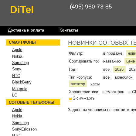
(495) 960-73-85
DiTel
Доставка и оплата
Контакты
НОВИНКИ СОТОВЫХ Т
СМАРТФОНЫ
Apple
Фильтр:
в продаже
нов
Nokia
Сортировать по:
названию
цен
Samsung
Sony
Год:
все
2026
202
HTC
Тип корпуса:
все
моноблок
BlackBerry
ротатор
часы
Motorola
Характеристики:
смартфон
G
LG
2 сим-карты
СОТОВЫЕ ТЕЛЕФОНЫ
Заданным условиям не соответствуе
Apple
Nokia
Samsung
SonyEricsson
HTC