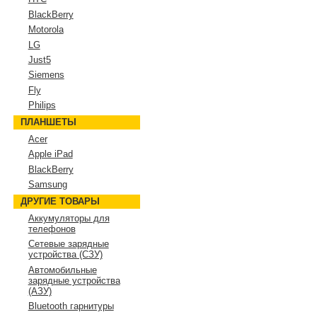
BlackBerry
Motorola
LG
Just5
Siemens
Fly
Philips
ПЛАНШЕТЫ
Acer
Apple iPad
BlackBerry
Samsung
ДРУГИЕ ТОВАРЫ
Аккумуляторы для
телефонов
Сетевые зарядные
устройства (СЗУ)
Автомобильные
зарядные устройства
(АЗУ)
Bluetooth гарнитуры