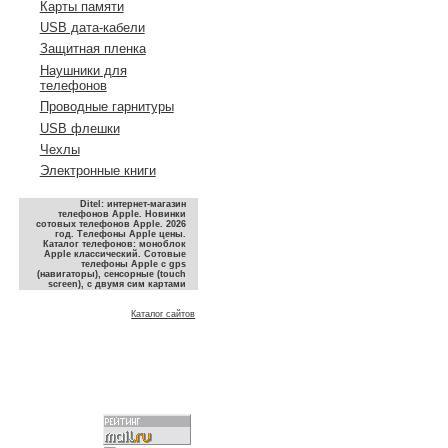
Карты памяти
USB дата-кабели
Защитная пленка
Наушники для
телефонов
Проводные гарнитуры
USB флешки
Чехлы
Электронные книги
Ditel: интернет-магазин
телефонов Apple. Новинки
сотовых телефонов Apple. 2026
год. Телефоны Apple цены.
Каталог телефонов: моноблок
Apple классический. Сотовые
телефоны Apple с gps
(навигаторы), сенсорные (touch
screen), с двумя сим картами
Каталог сайтов