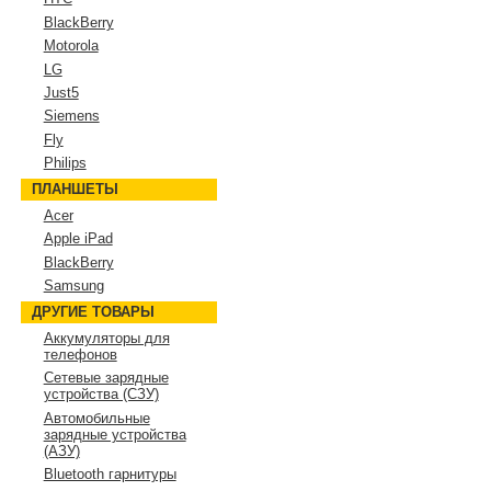
BlackBerry
Motorola
LG
Just5
Siemens
Fly
Philips
ПЛАНШЕТЫ
Acer
Apple iPad
BlackBerry
Samsung
ДРУГИЕ ТОВАРЫ
Аккумуляторы для
телефонов
Сетевые зарядные
устройства (СЗУ)
Автомобильные
зарядные устройства
(АЗУ)
Bluetooth гарнитуры