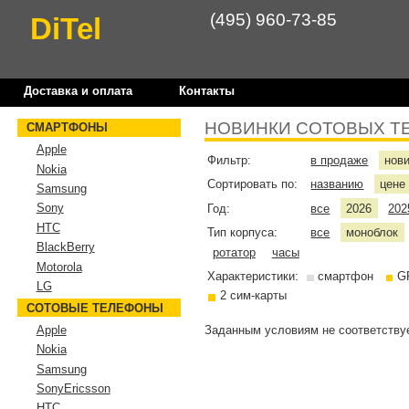
(495) 960-73-85
DiTel
Доставка и оплата
Контакты
НОВИНКИ СОТОВЫХ Т
СМАРТФОНЫ
Apple
Фильтр:
в продаже
нов
Nokia
Сортировать по:
названию
цен
Samsung
Sony
Год:
все
2026
202
HTC
Тип корпуса:
все
моноблок
BlackBerry
ротатор
часы
Motorola
Характеристики:
смартфон
G
LG
2 сим-карты
СОТОВЫЕ ТЕЛЕФОНЫ
Заданным условиям не соответствуе
Apple
Nokia
Samsung
SonyEricsson
HTC