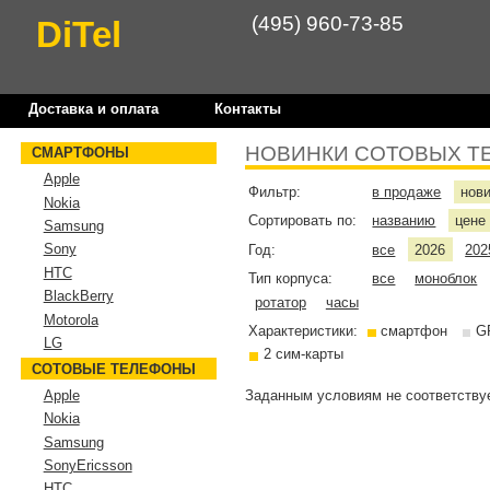
(495) 960-73-85
DiTel
Доставка и оплата
Контакты
НОВИНКИ СОТОВЫХ Т
СМАРТФОНЫ
Apple
Фильтр:
в продаже
нов
Nokia
Сортировать по:
названию
цен
Samsung
Sony
Год:
все
2026
202
HTC
Тип корпуса:
все
моноблок
BlackBerry
ротатор
часы
Motorola
Характеристики:
смартфон
G
LG
2 сим-карты
СОТОВЫЕ ТЕЛЕФОНЫ
Заданным условиям не соответствуе
Apple
Nokia
Samsung
SonyEricsson
HTC