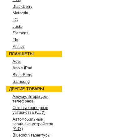
BlackBerry
Motorola
LG
Just5
Siemens
Fly
Philips
ПЛАНШЕТЫ
Acer
Apple iPad
BlackBerry
Samsung
ДРУГИЕ ТОВАРЫ
Аккумуляторы для
телефонов
Сетевые зарядные
устройства (СЗУ)
Автомобильные
зарядные устройства
(АЗУ)
Bluetooth гарнитуры