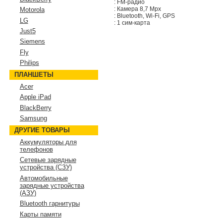
: FM-радио
: Камера 8,7 Mpx
Motorola
: Bluetooth, Wi-Fi, GPS
LG
: 1 сим-карта
Just5
Siemens
Fly
Philips
ПЛАНШЕТЫ
Acer
Apple iPad
BlackBerry
Samsung
ДРУГИЕ ТОВАРЫ
Аккумуляторы для
телефонов
Сетевые зарядные
устройства (СЗУ)
Автомобильные
зарядные устройства
(АЗУ)
Bluetooth гарнитуры
Карты памяти