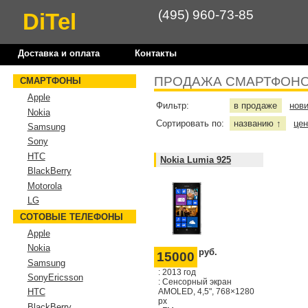
(495) 960-73-85
DiTel
Доставка и оплата
Контакты
ПРОДАЖА СМАРТФОНО
СМАРТФОНЫ
Apple
Фильтр:
в продаже
нов
Nokia
Сортировать по:
названию
це
↑
Samsung
Sony
HTC
Nokia Lumia 925
BlackBerry
Motorola
LG
СОТОВЫЕ ТЕЛЕФОНЫ
Apple
Nokia
руб.
15000
Samsung
: 2013 год
SonyEricsson
: Сенсорный экран
AMOLED, 4,5", 768×1280
HTC
px
BlackBerry