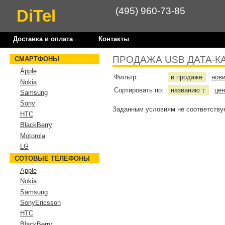
(495) 960-73-85
DiTel
Доставка и оплата
Контакты
ПРОДАЖА USB ДАТА-К
СМАРТФОНЫ
Apple
Фильтр:
в продаже
нов
Nokia
Сортировать по:
названию
це
↑
Samsung
Sony
Заданным условиям не соответствуе
HTC
BlackBerry
Motorola
LG
СОТОВЫЕ ТЕЛЕФОНЫ
Apple
Nokia
Samsung
SonyEricsson
HTC
BlackBerry