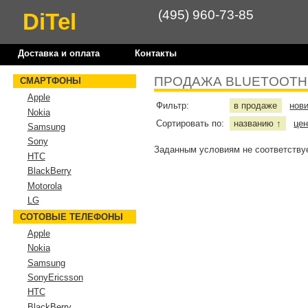
(495) 960-73-85
DiTel
Доставка и оплата
Контакты
ПРОДАЖА BLUETOOTH
СМАРТФОНЫ
Apple
Фильтр:
в продаже
нов
Nokia
Сортировать по:
названию
це
↑
Samsung
Sony
Заданным условиям не соответствуе
HTC
BlackBerry
Motorola
LG
СОТОВЫЕ ТЕЛЕФОНЫ
Apple
Nokia
Samsung
SonyEricsson
HTC
BlackBerry