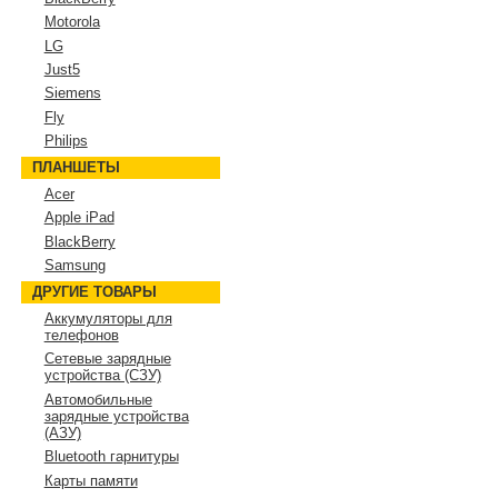
Motorola
LG
Just5
Siemens
Fly
Philips
ПЛАНШЕТЫ
Acer
Apple iPad
BlackBerry
Samsung
ДРУГИЕ ТОВАРЫ
Аккумуляторы для
телефонов
Сетевые зарядные
устройства (СЗУ)
Автомобильные
зарядные устройства
(АЗУ)
Bluetooth гарнитуры
Карты памяти