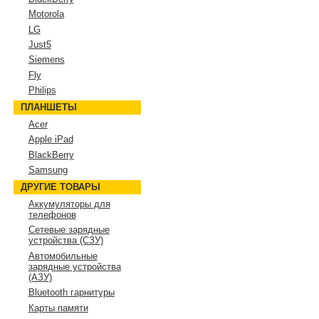
Motorola
LG
Just5
Siemens
Fly
Philips
ПЛАНШЕТЫ
Acer
Apple iPad
BlackBerry
Samsung
ДРУГИЕ ТОВАРЫ
Аккумуляторы для
телефонов
Сетевые зарядные
устройства (СЗУ)
Автомобильные
зарядные устройства
(АЗУ)
Bluetooth гарнитуры
Карты памяти