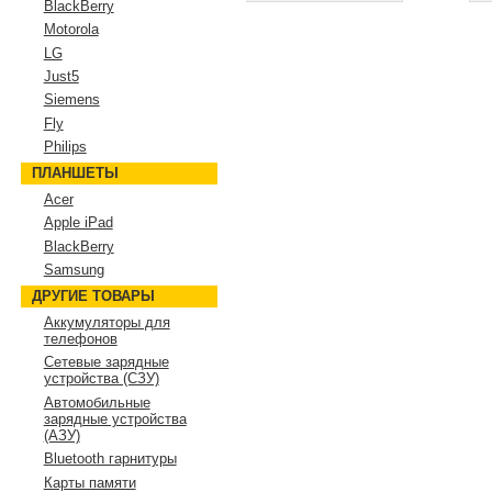
BlackBerry
Motorola
LG
Just5
Siemens
Fly
Philips
ПЛАНШЕТЫ
Acer
Apple iPad
BlackBerry
Samsung
ДРУГИЕ ТОВАРЫ
Аккумуляторы для
телефонов
Сетевые зарядные
устройства (СЗУ)
Автомобильные
зарядные устройства
(АЗУ)
Bluetooth гарнитуры
Карты памяти