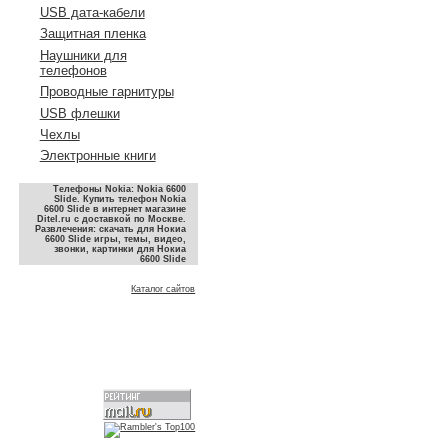
USB дата-кабели
Защитная пленка
Наушники для
телефонов
Проводные гарнитуры
USB флешки
Чехлы
Электронные книги
Телефоны Nokia: Nokia 6600
Slide. Купить телефон Nokia
6600 Slide в интернет магазине
Ditel.ru с доставкой по Москве.
Развлечения: скачать для Нокиа
6600 Slide игры, темы, видео,
звонки, картинки для Нокиа
6600 Slide
Каталог сайтов