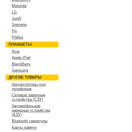
Motorola
LG
Just5
Siemens
Fly
Philips
ПЛАНШЕТЫ
Acer
Apple iPad
BlackBerry
Samsung
ДРУГИЕ ТОВАРЫ
Аккумуляторы для
телефонов
Сетевые зарядные
устройства (СЗУ)
Автомобильные
зарядные устройства
(АЗУ)
Bluetooth гарнитуры
Карты памяти