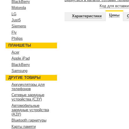
BlackBerry
Код для вставки
Motorola
LG
Цены
Характеристики
Just5
Siemens
Fly
Philips
ПЛАНШЕТЫ
Acer
Apple iPad
BlackBerry
Samsung
ДРУГИЕ ТОВАРЫ
Аккумуляторы для
телефонов
Сетевые зарядные
устройства (СЗУ)
Автомобильные
зарядные устройства
(АЗУ)
Bluetooth гарнитуры
Карты памяти