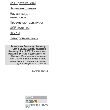
USB дата-кабели
Защитная пленка
Наушники для
телефонов
Проводные гарнитуры
USB флешки
Чехлы
Электронные книги
Телефоны Samsung: Samsung
Star 3 S5220. Купить телефон
Samsung Star 3 S5220 в интернет
магазине Ditel.ru с доставкой по
Москве. Развлечения: скачать
для Самсунг Star 3 S5220 игры,
темы, видео, звонки, картинки
для Самсунг Star 3 S5220
Каталог сайтов