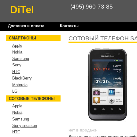
(495) 960-73-85
DiTel
Доставка и оплата
Контакты
СОТОВЫЙ ТЕЛЕФОН SA
СМАРТФОНЫ
Apple
Nokia
Samsung
Sony
HTC
BlackBerry
Motorola
LG
СОТОВЫЕ ТЕЛЕФОНЫ
Apple
Nokia
Samsung
SonyEricsson
нет в продаже
HTC
Вернуться в каталог сотовых теле