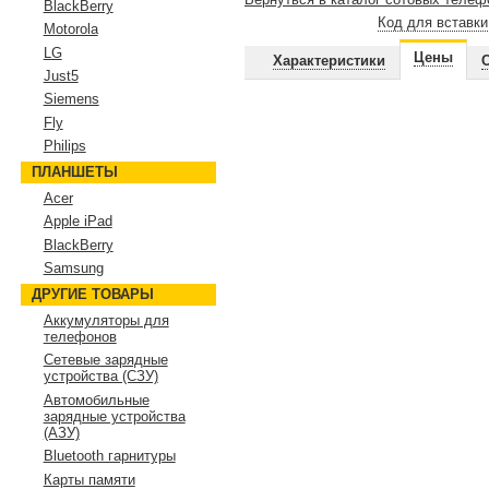
BlackBerry
Код для вставки
Motorola
LG
Цены
Характеристики
Just5
Siemens
Fly
Philips
ПЛАНШЕТЫ
Acer
Apple iPad
BlackBerry
Samsung
ДРУГИЕ ТОВАРЫ
Аккумуляторы для
телефонов
Сетевые зарядные
устройства (СЗУ)
Автомобильные
зарядные устройства
(АЗУ)
Bluetooth гарнитуры
Карты памяти