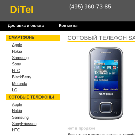
(495) 960-73-85
DiTel
Доставка и оплата
Контакты
СОТОВЫЙ ТЕЛЕФОН S
СМАРТФОНЫ
Apple
Nokia
Samsung
Sony
HTC
BlackBerry
Motorola
LG
СОТОВЫЕ ТЕЛЕФОНЫ
Apple
Nokia
Samsung
SonyEricsson
нет в продаже
HTC
Вернуться в каталог сотовых теле