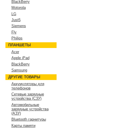
BlackBerry
Motorola
LG
Just5
Siemens
Fly
Philips
ПЛАНШЕТЫ
Acer
Apple iPad
BlackBerry
Samsung
ДРУГИЕ ТОВАРЫ
Аккумуляторы для
телефонов
Сетевые зарядные
устройства (СЗУ)
Автомобильные
зарядные устройства
(АЗУ)
Bluetooth гарнитуры
Карты памяти