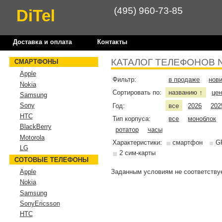
(495) 960-73-85
DiTel
Доставка и оплата
Контакты
КАТАЛОГ ТЕЛЕФОНОВ 
СМАРТФОНЫ
Apple
Фильтр:
в продаже
нов
Nokia
Сортировать по:
названию
це
↑
Samsung
Sony
Год:
все
2026
202
HTC
Тип корпуса:
все
моноблок
BlackBerry
ротатор
часы
Motorola
Характеристики:
смартфон
G
LG
2 сим-карты
СОТОВЫЕ ТЕЛЕФОНЫ
Заданным условиям не соответствуе
Apple
Nokia
Samsung
SonyEricsson
HTC