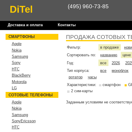
(495) 960-73-85
DiTel
Доставка и оплата
Контакты
ПРОДАЖА СОТОВЫХ Т
СМАРТФОНЫ
Apple
Фильтр:
в продаже
нов
Nokia
Сортировать по:
названию
цен
Samsung
Sony
Год:
все
2026
202
HTC
Тип корпуса:
все
моноблок
BlackBerry
ротатор
часы
Motorola
Характеристики:
смартфон
G
LG
2 сим-карты
СОТОВЫЕ ТЕЛЕФОНЫ
Заданным условиям не соответствуе
Apple
Nokia
Samsung
SonyEricsson
HTC