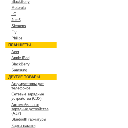
BlackBerry
Motorola
LG
Just5
Siemens
Fly
Philips
ПЛАНШЕТЫ
Acer
Apple iPad
BlackBerry
Samsung
ДРУГИЕ ТОВАРЫ
Аккумуляторы для
телефонов
Сетевые зарядные
устройства (СЗУ)
Автомобильные
зарядные устройства
(АЗУ)
Bluetooth гарнитуры
Карты памяти