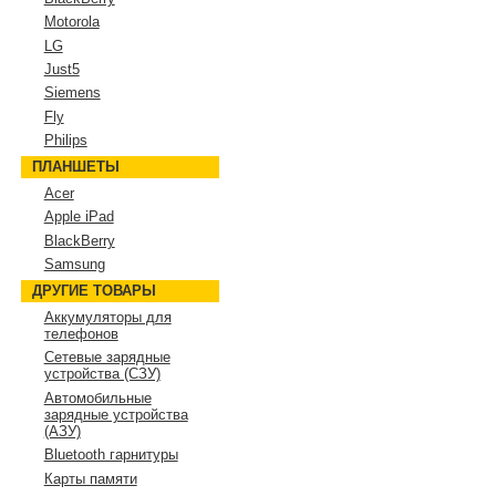
Motorola
LG
Just5
Siemens
Fly
Philips
ПЛАНШЕТЫ
Acer
Apple iPad
BlackBerry
Samsung
ДРУГИЕ ТОВАРЫ
Аккумуляторы для
телефонов
Сетевые зарядные
устройства (СЗУ)
Автомобильные
зарядные устройства
(АЗУ)
Bluetooth гарнитуры
Карты памяти