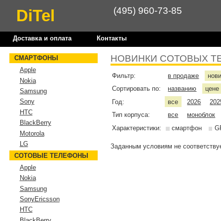
(495) 960-73-85
DiTel
Доставка и оплата
Контакты
НОВИНКИ СОТОВЫХ Т
СМАРТФОНЫ
Apple
Фильтр:
в продаже
нов
Nokia
Сортировать по:
названию
цен
Samsung
Sony
Год:
все
2026
202
HTC
Тип корпуса:
все
моноблок
BlackBerry
Характеристики:
смартфон
G
Motorola
LG
Заданным условиям не соответствуе
СОТОВЫЕ ТЕЛЕФОНЫ
Apple
Nokia
Samsung
SonyEricsson
HTC
BlackBerry