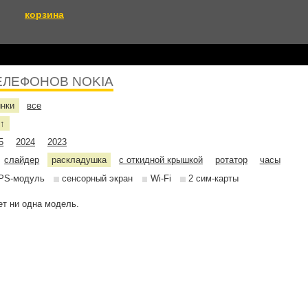
корзина
ЕЛЕФОНОВ NOKIA
инки
все
е
↑
5
2024
2023
слайдер
раскладушка
с откидной крышкой
ротатор
часы
PS-модуль
сенсорный экран
Wi-Fi
2 сим-карты
т ни одна модель.