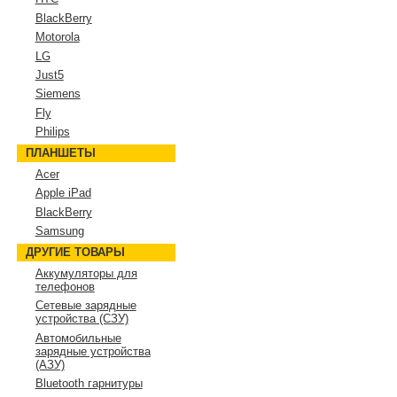
BlackBerry
Motorola
LG
Just5
Siemens
Fly
Philips
ПЛАНШЕТЫ
Acer
Apple iPad
BlackBerry
Samsung
ДРУГИЕ ТОВАРЫ
Аккумуляторы для
телефонов
Сетевые зарядные
устройства (СЗУ)
Автомобильные
зарядные устройства
(АЗУ)
Bluetooth гарнитуры