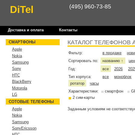
(495) 960-73-85
DiTel
Доставка и оплата
Контакты
КАТАЛОГ ТЕЛЕФОНОВ 
СМАРТФОНЫ
Apple
Фильтр:
в продаже
нов
Nokia
Сортировать по:
названию
це
↑
Samsung
Sony
Год:
все
2026
202
HTC
Тип корпуса:
все
моноблок
BlackBerry
ротатор
часы
Motorola
Характеристики:
смартфон
G
LG
2 сим-карты
СОТОВЫЕ ТЕЛЕФОНЫ
Заданным условиям не соответствуе
Apple
Nokia
Samsung
SonyEricsson
HTC